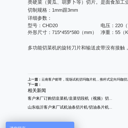
类硬菜（黄瓜、胡萝卜等）切片。是面食加工
切制规格：1mm跟3mm
详细参数：
型号：CHD20
电压：220（
外形尺寸：715*455*580（mm）
净重：55（K
多功能切菜机的旋转刀片和输送皮带没有接触
上一篇：
云南客户邮寄，现场试机切玛咖片机，推杆式定向玛咖切
下一篇：
相关新闻
客户来厂订购切韭菜机/韭菜切段机（视频）切...
山东临沂客户来厂试机油条切片机/切油条片机...