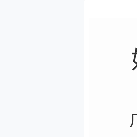
JL-140型剁椒机