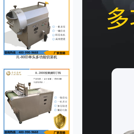
JL-80ID单头多功能切菜机
JL-2000型果脯切丁机