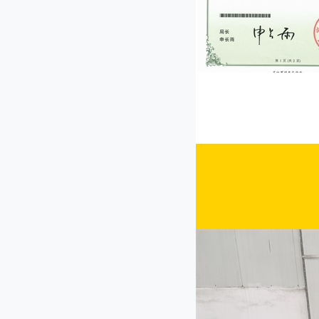
CP-30型菜馅机
JL-80I型双头多功能切菜机