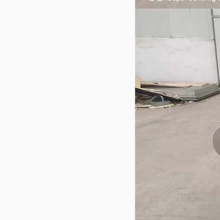
JL-140型剁椒机