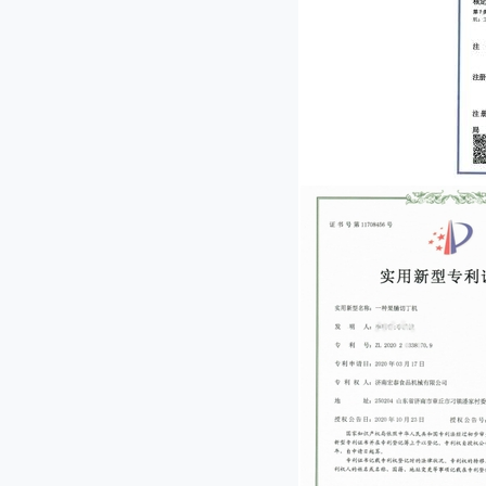
JL-1000型果脯切丁机