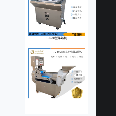
CP-30型菜馅机
JL-80I型双头多功能切菜机