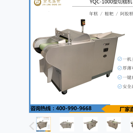
JL-660型果脯切丁机
GD-300型滚刀式切菜机