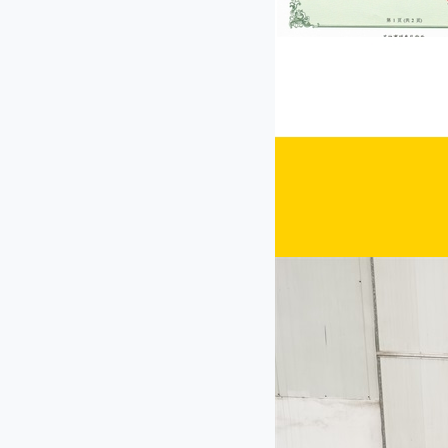
CP-30型菜馅机
JL-80I型双头多功能切菜机