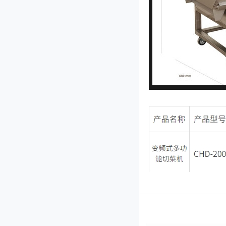
JL-80I型双头多功能切菜机
QY-1000型切药机