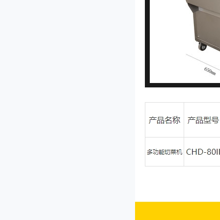
JL-80I型双头多功能切菜机
QY-1000型切药机