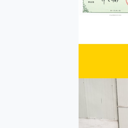
CP-30型菜馅机
JL-80I型双头多功能切菜机