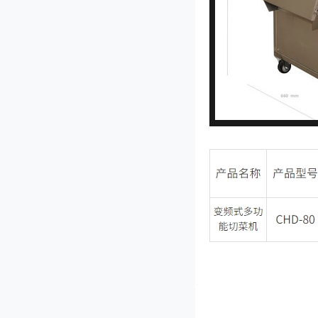
JL-80I型双头多功能切菜机
QY-1000型切药机